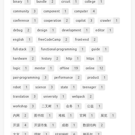
binary
1
bundle
2
circuit
1
college
1
community
3
component
1
computer
4
conference
1
cooperation
2
copilot
3
crawler
1
debug
2
design
1
development
1
editor
1
english
1
freeCodeCamp
2
front-end
2
full-stack
3
functional-programming
1
guide
1
hardware
2
history
2
http
1
https
1
logic
1
mentor
1
offline
19
online
12
pair-programming
3
performance
2
product
1
robot
1
science
3
state
1
teenager
1
translation
3
university
1
webpack
2
workshop
3
二叉树
1
会务
1
公益
1
内网
2
图书馆
1
堆栈
1
官网
1
展览
1
开源
4
开源市集
1
成都
1
数据结构
2
文言
2
理财
1
结对编程
6
脚手架
2