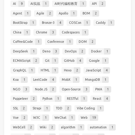
AI
9
AI实战
1
AI时代编程教育
1
API
2
Agent
1
Agile
2
Apollo
1
BOM
2
BootStrap
1
Bronze-3
4
COSCon
1
Caddy
1
China
1
Chrome
3
Codespaces
1
Coffee&Code
1
Conference
1
DOM
2
DeepSeek
1
Deno
3
DevOps
2
Docker
1
ECMAScript
2
Git
1
GitHub
4
Google
1
GraphQL
1
HTML
1
Hexo
2
JavaScript
4
Koa
1
LeetCode
4
MobX
1
MongoDB
1
NGO
3
Node.JS
2
Open-Source
3
PWA
1
Puppeteer
2
Python
1
RESTful
1
React
4
SSL
2
Strapi
1
TDD
2
Vibe Coding
1
Vue
2
W3C
1
WeChat
1
Web
19
WebCell
2
Wiki
2
algorithm
1
automation
1