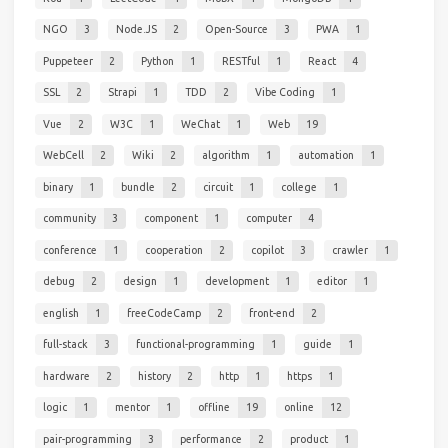
NGO
3
Node.JS
2
Open-Source
3
PWA
1
Puppeteer
2
Python
1
RESTful
1
React
4
SSL
2
Strapi
1
TDD
2
Vibe Coding
1
Vue
2
W3C
1
WeChat
1
Web
19
WebCell
2
Wiki
2
algorithm
1
automation
1
binary
1
bundle
2
circuit
1
college
1
community
3
component
1
computer
4
conference
1
cooperation
2
copilot
3
crawler
1
debug
2
design
1
development
1
editor
1
english
1
freeCodeCamp
2
front-end
2
full-stack
3
functional-programming
1
guide
1
hardware
2
history
2
http
1
https
1
logic
1
mentor
1
offline
19
online
12
pair-programming
3
performance
2
product
1