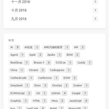
十一月 2016
1
十月 2016
1
九月 2016
1
标签
AI
9
AI实战
1
AI时代编程教育
1
API
2
Agent
1
Agile
2
Apollo
1
BOM
2
BootStrap
1
Bronze-3
4
COSCon
1
Caddy
1
China
1
Chrome
3
Codespaces
1
Coffee&Code
1
Conference
1
DOM
2
DeepSeek
1
Deno
3
DevOps
2
Docker
1
ECMAScript
2
Git
1
GitHub
4
Google
1
GraphQL
1
HTML
1
Hexo
2
JavaScript
4
Koa
1
LeetCode
4
MobX
1
MongoDB
1