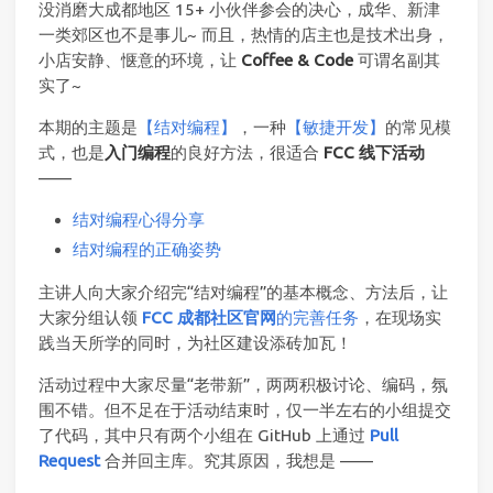
没消磨大成都地区 15+ 小伙伴参会的决心，成华、新津
一类郊区也不是事儿~ 而且，热情的店主也是技术出身，
小店安静、惬意的环境，让
Coffee & Code
可谓名副其
实了~
本期的主题是
【结对编程】
，一种
【敏捷开发】
的常见模
式，也是
入门编程
的良好方法，很适合
FCC 线下活动
——
结对编程心得分享
结对编程的正确姿势
主讲人向大家介绍完“结对编程”的基本概念、方法后，让
大家分组认领
FCC 成都社区官网
的完善任务
，在现场实
践当天所学的同时，为社区建设添砖加瓦！
活动过程中大家尽量“老带新”，两两积极讨论、编码，氛
围不错。但不足在于活动结束时，仅一半左右的小组提交
了代码，其中只有两个小组在 GitHub 上通过
Pull
Request
合并回主库。究其原因，我想是 ——