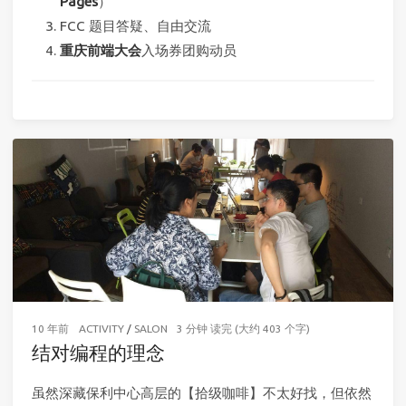
Pages
）
FCC 题目答疑、自由交流
重庆前端大会
入场券团购动员
10 年前
ACTIVITY
/
SALON
3 分钟 读完 (大约 403 个字)
结对编程的理念
虽然深藏保利中心高层的【拾级咖啡】不太好找，但依然