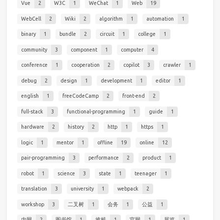
Vue
2
W3C
1
WeChat
1
Web
19
WebCell
2
Wiki
2
algorithm
1
automation
1
binary
1
bundle
2
circuit
1
college
1
community
3
component
1
computer
4
conference
1
cooperation
2
copilot
3
crawler
1
debug
2
design
1
development
1
editor
1
english
1
freeCodeCamp
2
front-end
2
full-stack
3
functional-programming
1
guide
1
hardware
2
history
2
http
1
https
1
logic
1
mentor
1
offline
19
online
12
pair-programming
3
performance
2
product
1
robot
1
science
3
state
1
teenager
1
translation
3
university
1
webpack
2
workshop
3
二叉树
1
会务
1
公益
1
内网
2
图书馆
1
堆栈
1
官网
1
展览
1