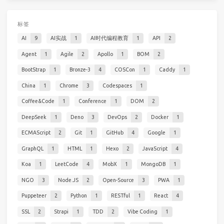
标签
AI
9
AI实战
1
AI时代编程教育
1
API
2
Agent
1
Agile
2
Apollo
1
BOM
2
BootStrap
1
Bronze-3
4
COSCon
1
Caddy
1
China
1
Chrome
3
Codespaces
1
Coffee&Code
1
Conference
1
DOM
2
DeepSeek
1
Deno
3
DevOps
2
Docker
1
ECMAScript
2
Git
1
GitHub
4
Google
1
GraphQL
1
HTML
1
Hexo
2
JavaScript
4
Koa
1
LeetCode
4
MobX
1
MongoDB
1
NGO
3
Node.JS
2
Open-Source
3
PWA
1
Puppeteer
2
Python
1
RESTful
1
React
4
SSL
2
Strapi
1
TDD
2
Vibe Coding
1