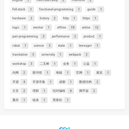
english
1
freeCodeCamp
2
front-end
2
full-stack
3
functional-programming
1
guide
1
hardware
2
history
2
http
1
https
1
logic
1
mentor
1
offline
19
online
12
pair-programming
3
performance
2
product
1
robot
1
science
3
state
1
teenager
1
translation
3
university
1
webpack
2
workshop
3
二叉树
1
会务
1
公益
1
内网
2
图书馆
1
堆栈
1
官网
1
展览
1
开源
4
开源市集
1
成都
1
数据结构
2
文言
2
理财
1
结对编程
6
脚手架
2
重庆
1
链表
1
黑客松
1