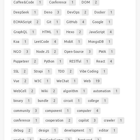
Coffee&Code
1
Conference
1
DOM
2
DeepSeek
1
Deno
3
DevOps
2
Docker
1
ECMAScript
2
Git
1
GitHub
4
Google
1
GraphQL
1
HTML
1
Hexo
2
JavaScript
4
Koa
1
LeetCode
4
MobX
1
MongoDB
1
NGO
3
Node.JS
2
Open-Source
3
PWA
1
Puppeteer
2
Python
1
RESTful
1
React
4
SSL
2
Strapi
1
TDD
2
Vibe Coding
1
Vue
2
W3C
1
WeChat
1
Web
19
WebCell
2
Wiki
2
algorithm
1
automation
1
binary
1
bundle
2
circuit
1
college
1
community
3
component
1
computer
4
conference
1
cooperation
2
copilot
3
crawler
1
debug
2
design
1
development
1
editor
1