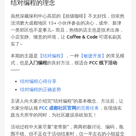
结对编程的理念
虽然深藏保利中心高层的【拾级咖啡】不太好找，但依然
没消磨大成都地区 15+ 小伙伴参会的决心，成华、新津
一类郊区也不是事儿~ 而且，热情的店主也是技术出身，
小店安静、惬意的环境，让
Coffee & Code
可谓名副其
实了~
本期的主题是
【结对编程】
，一种
【敏捷开发】
的常见模
式，也是
入门编程
的良好方法，很适合
FCC 线下活动
——
结对编程心得分享
结对编程的正确姿势
主讲人向大家介绍完“结对编程”的基本概念、方法后，让
大家分组认领
FCC 成都社区官网
的完善任务
，在现场实
践当天所学的同时，为社区建设添砖加瓦！
活动过程中大家尽量“老带新”，两两积极讨论、编码，氛
围不错。但不足在于活动结束时，仅一半左右的小组提交