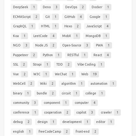
DeepSeek
1
Deno
3
DevOps
2
Docker
1
ECMAScript
2
Git
1
GitHub
4
Google
1
GraphQL
1
HTML
1
Hexo
2
JavaScript
4
Koa
1
LeetCode
4
MobX
1
MongoDB
1
NGO
3
Node.JS
2
Open-Source
3
PWA
1
Puppeteer
2
Python
1
RESTful
1
React
4
SSL
2
Strapi
1
TDD
2
Vibe Coding
1
Vue
2
W3C
1
WeChat
1
Web
19
WebCell
2
Wiki
2
algorithm
1
automation
1
binary
1
bundle
2
circuit
1
college
1
community
3
component
1
computer
4
conference
1
cooperation
2
copilot
3
crawler
1
debug
2
design
1
development
1
editor
1
english
1
freeCodeCamp
2
front-end
2