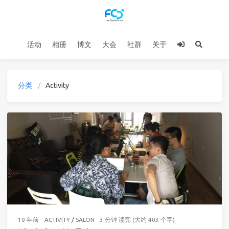
活动
相册
博文
大会
社群
关于
分类
Activity
10 年前
ACTIVITY
/
SALON
3 分钟 读完 (大约 403 个字)