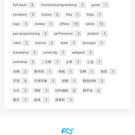
full-stack
3
functional-programming
1
guide
1
hardware
2
history
2
http
1
https
1
logic
1
mentor
1
offline
19
online
12
pair-programming
3
performance
2
product
1
robot
1
science
3
state
1
teenager
1
translation
3
university
1
webpack
2
workshop
3
二叉树
1
会务
1
公益
1
内网
2
图书馆
1
堆栈
1
官网
1
展览
1
开源
4
开源市集
1
成都
1
数据结构
2
文言
2
理财
1
结对编程
6
脚手架
2
重庆
1
链表
1
黑客松
1