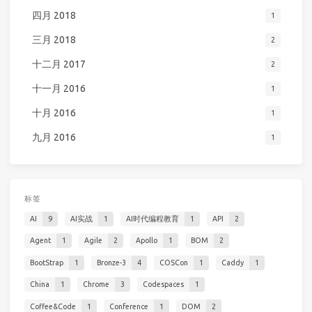
四月 2018
1
三月 2018
2
十二月 2017
2
十一月 2016
1
十月 2016
1
九月 2016
1
标签
AI
9
AI实战
1
AI时代编程教育
1
API
2
Agent
1
Agile
2
Apollo
1
BOM
2
BootStrap
1
Bronze-3
4
COSCon
1
Caddy
1
China
1
Chrome
3
Codespaces
1
Coffee&Code
1
Conference
1
DOM
2